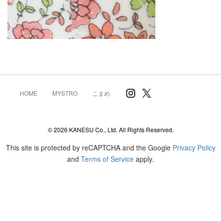
Instagram
X
HOME
MYSTRO
こまめ
© 2026 KANESU Co., Ltd. All Rights Reserved.
This site is protected by reCAPTCHA and the Google
Privacy Policy
and
Terms of Service
apply.