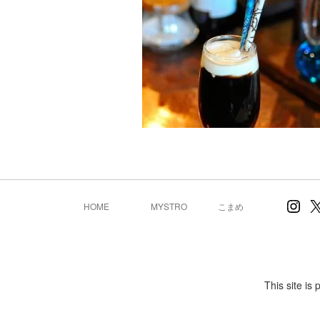
Inst
X
HOME
MYSTRO
こまめ
This site i