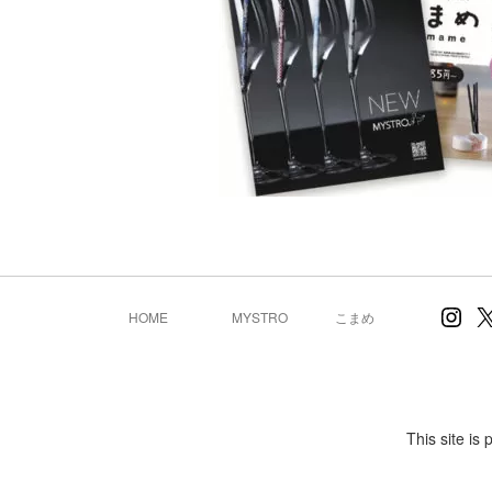
Inst
X
HOME
MYSTRO
こまめ
This site i