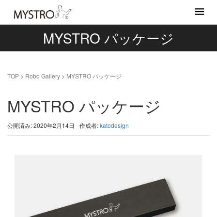
MYSTRO パッケージ
TOP
> Robo Gallery >
MYSTRO パッケージ
MYSTRO パッケージ
公開済み: 2020年2月14日
作成者:
katodesign