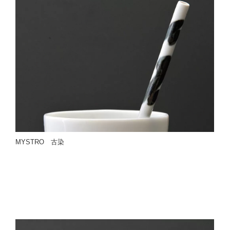
MYSTRO 古染