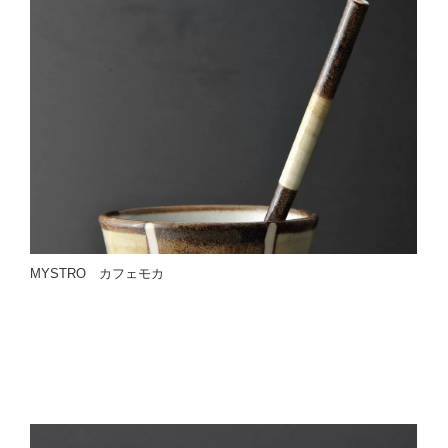
MYSTRO カフェモカ