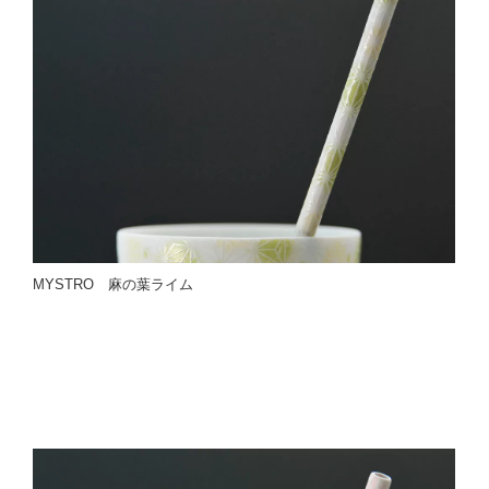
MYSTRO 麻の葉ライム