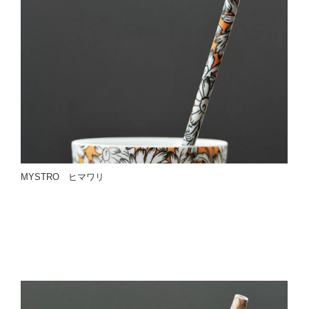
MYSTRO ヒマワリ