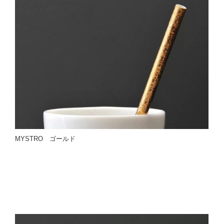
MYSTRO ゴールド