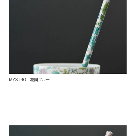
MYSTRO 花園ブルー