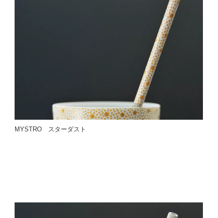
MYSTRO スターダスト