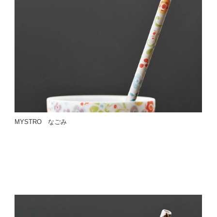
MYSTRO なごみ