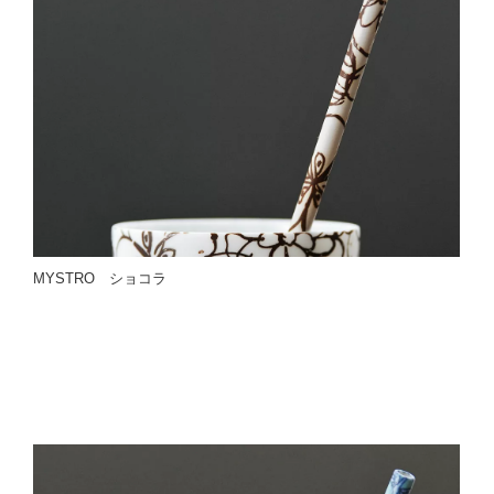
MYSTRO ショコラ