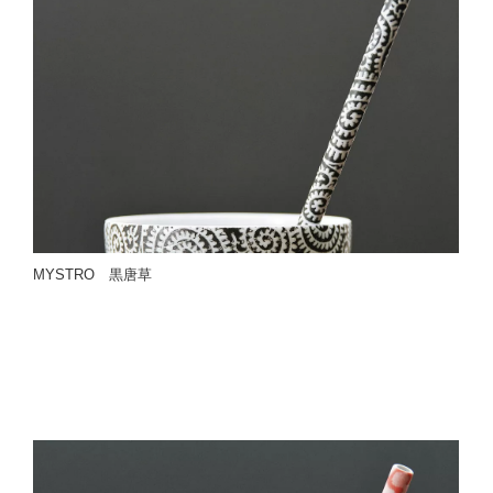
MYSTRO 黒唐草