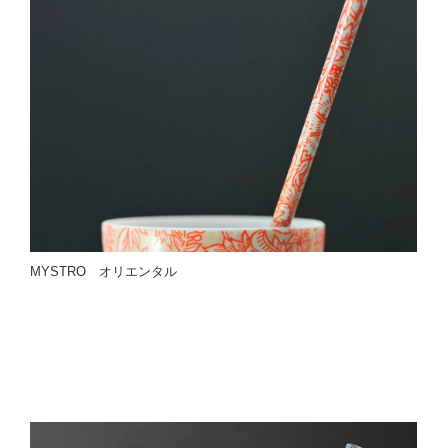
MYSTRO オリエンタル