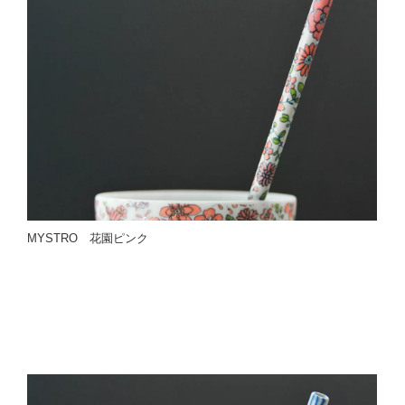
MYSTRO 花園ピンク