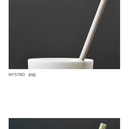
MYSTRO 紗紋