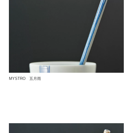
MYSTRO 五月雨