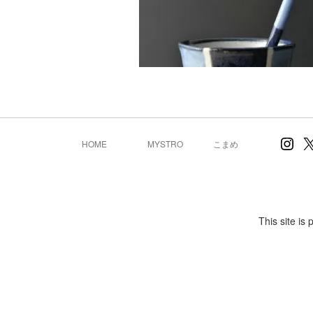
Inst
X
HOME
MYSTRO
こまめ
This site i