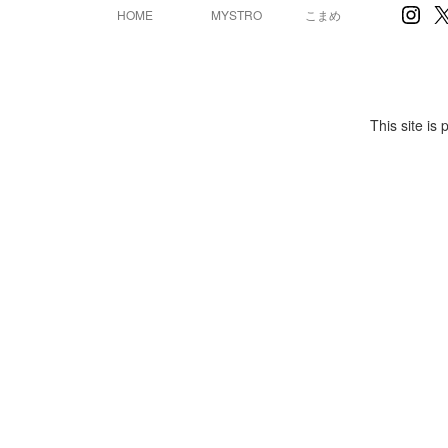
Inst
X
HOME
MYSTRO
こまめ
This site i