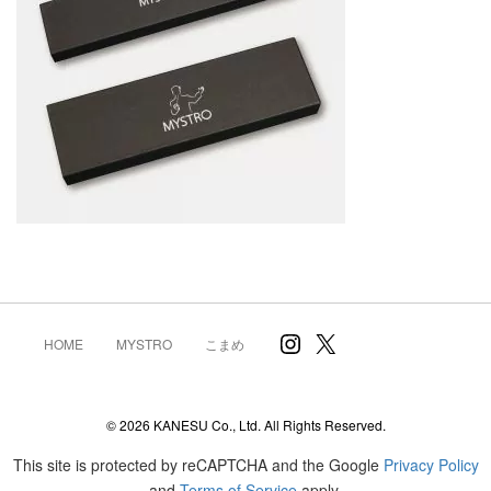
Instagram
X
HOME
MYSTRO
こまめ
© 2026 KANESU Co., Ltd. All Rights Reserved.
This site is protected by reCAPTCHA and the Google
Privacy Policy
and
Terms of Service
apply.