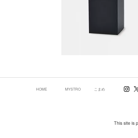
Inst
X
HOME
MYSTRO
こまめ
This site i