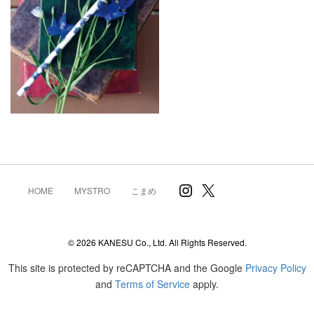
Instagram
X
HOME
MYSTRO
こまめ
© 2026 KANESU Co., Ltd. All Rights Reserved.
This site is protected by reCAPTCHA and the Google
Privacy Policy
and
Terms of Service
apply.