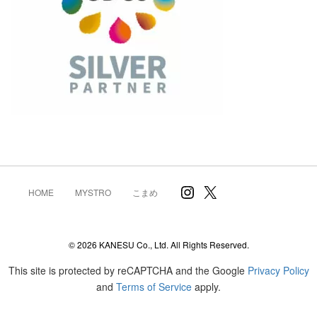
Instagram
X
HOME
MYSTRO
こまめ
© 2026 KANESU Co., Ltd. All Rights Reserved.
This site is protected by reCAPTCHA and the Google
Privacy Policy
and
Terms of Service
apply.