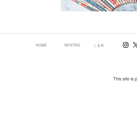
Inst
X
HOME
MYSTRO
こまめ
This site i